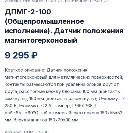
Извещатели магнитоконтактные
· Магнито-Контакт
ДПМГ-2-100
(Общепромышленное
исполнение). Датчик положения
магнитогерконовый
9 295 ₽
Краткое описание: Датчик положения
магнитогерконовый для металлических поверхностей;
контакты размыкаются при удалении блоков друг от
друга; расстояние между блоками: 100 мм (контакты
замкнуты), 160 мм (контакты разомкнуты); U-коммут. ≤
250 В, I-коммут. ≤ 2 А; тампер, IP66/IP68, t-
раб.-65...+60°C, габ.размеры блока геркона 160х55х52
мм, блока магнитов 150х70х38 мм.
Артикул: ДПМГ-2-100