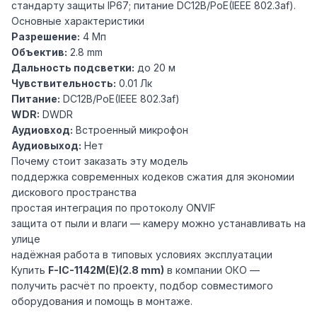
стандарту защиты IP67; питание DC12В/PoE(IEEE 802.3af).
Основные характеристики
Разрешение:
4 Мп
Объектив:
2.8 mm
Дальность подсветки:
до 20 м
Чувствительность:
0.01 Лк
Питание:
DC12В/PoE(IEEE 802.3af)
WDR:
DWDR
Аудиовход:
Встроенный микрофон
Аудиовыход:
Нет
Почему стоит заказать эту модель
поддержка современных кодеков сжатия для экономии
дискового пространства
простая интеграция по протоколу ONVIF
защита от пыли и влаги — камеру можно устанавливать на
улице
надёжная работа в типовых условиях эксплуатации
Купить
F-IC-1142M(E)(2.8 mm)
в компании ОКО —
получить расчёт по проекту, подбор совместимого
оборудования и помощь в монтаже.