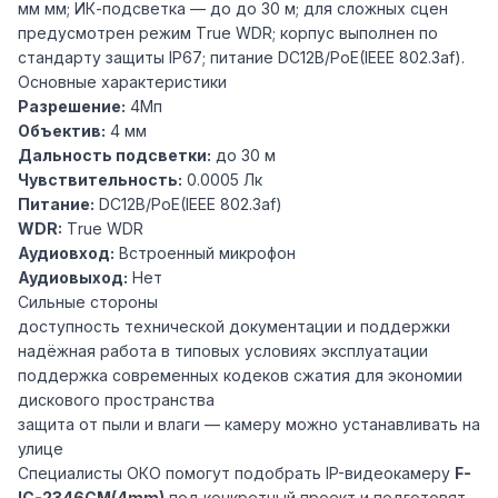
мм мм; ИК-подсветка — до до 30 м; для сложных сцен
предусмотрен режим Тrue WDR; корпус выполнен по
стандарту защиты IP67; питание DC12В/PoE(IEEE 802.3af).
Основные характеристики
Разрешение:
4Мп
Объектив:
4 мм
Дальность подсветки:
до 30 м
Чувствительность:
0.0005 Лк
Питание:
DC12В/PoE(IEEE 802.3af)
WDR:
Тrue WDR
Аудиовход:
Встроенный микрофон
Аудиовыход:
Нет
Сильные стороны
доступность технической документации и поддержки
надёжная работа в типовых условиях эксплуатации
поддержка современных кодеков сжатия для экономии
дискового пространства
защита от пыли и влаги — камеру можно устанавливать на
улице
Специалисты ОКО помогут подобрать IP-видеокамеру
F-
IC-2346CM(4mm)
под конкретный проект и подготовят