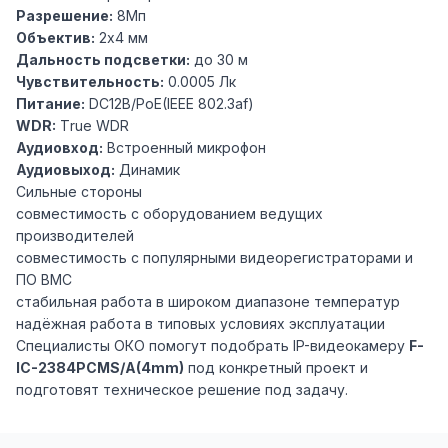
Разрешение:
8Мп
Объектив:
2х4 мм
Дальность подсветки:
до 30 м
Чувствительность:
0.0005 Лк
Питание:
DC12В/PoE(IEEE 802.3af)
WDR:
Тrue WDR
Аудиовход:
Встроенный микрофон
Аудиовыход:
Динамик
Сильные стороны
совместимость с оборудованием ведущих
производителей
совместимость с популярными видеорегистраторами и
ПО ВМС
стабильная работа в широком диапазоне температур
надёжная работа в типовых условиях эксплуатации
Специалисты ОКО помогут подобрать IP-видеокамеру
F-
IC-2384PCMS/A(4mm)
под конкретный проект и
подготовят техническое решение под задачу.