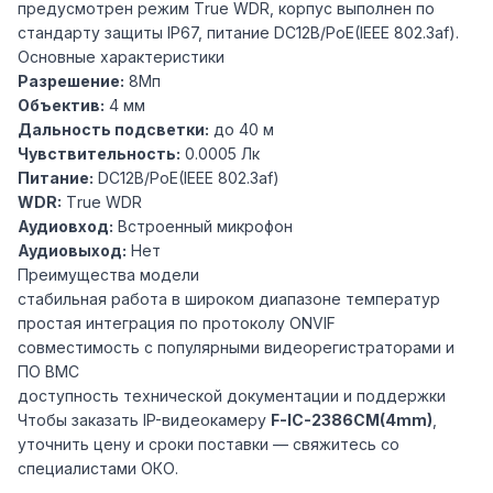
предусмотрен режим Тrue WDR, корпус выполнен по
стандарту защиты IP67, питание DC12В/PoE(IEEE 802.3af).
Основные характеристики
Разрешение:
8Мп
Объектив:
4 мм
Дальность подсветки:
до 40 м
Чувствительность:
0.0005 Лк
Питание:
DC12В/PoE(IEEE 802.3af)
WDR:
Тrue WDR
Аудиовход:
Встроенный микрофон
Аудиовыход:
Нет
Преимущества модели
стабильная работа в широком диапазоне температур
простая интеграция по протоколу ONVIF
совместимость с популярными видеорегистраторами и
ПО ВМС
доступность технической документации и поддержки
Чтобы заказать IP-видеокамеру
F-IC-2386CM(4mm)
,
уточнить цену и сроки поставки — свяжитесь со
специалистами ОКО.