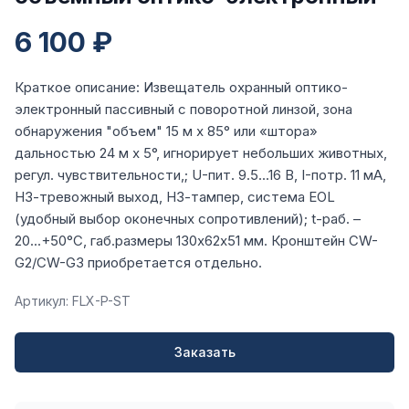
6 100 ₽
Краткое описание: Извещатель охранный оптико-
электронный пассивный с поворотной линзой, зона
обнаружения "объем" 15 м х 85° или «штора»
дальностью 24 м х 5°, игнорирует небольших животных,
регул. чувствительности,; U-пит. 9.5...16 В, I-потр. 11 мА,
НЗ-тревожный выход, НЗ-тампер, система EOL
(удобный выбор оконечных сопротивлений); t-раб. –
20...+50°C, габ.размеры 130x62х51 мм. Кронштейн CW-
G2/CW-G3 приобретается отдельно.
Артикул: FLX-P-ST
Заказать