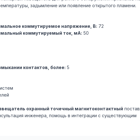
емпературы, задымление или появление открытого пламени.
мальное коммутируемое напряжение, В:
72
имальный коммутируемый ток, мА:
50
змыкании контактов, более:
5
систем
елей
. Извещатель охранный точечный магнитоконтактный
постав
онсультация инженера, помощь в интеграции с существующим