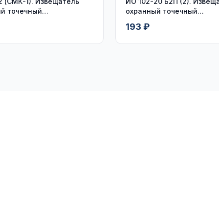
2 (СМК-1). Извещатель
ИО 102-20 Б2П (2). Извещ
й точечный
охранный точечный
оконтактный
магнитоконтактный, кабе
193 ₽
пластмассовом рукаве