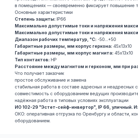
в помещениях — своевременно фиксирует повышение т
Основные характеристики
Степень защиты:
IP66
Максимально допустимые токи и напряжения макси
Максимально допустимые токи и напряжения макс
Диапазон рабочих температур, °С:
-50…+50
Габаритные размеры, мм корпус геркона:
45х13х10
Габаритные размеры, мм корпус магнита:
45х13х10
Тип контактов:
НР
Расстояние между магнитом и герконом, мм при ра
Что получает заказчик
простое обслуживание и замена
стабильная работа в составе адресных и неадресных 
совместимость с оборудованием ведущих производит
надёжная работа в типовых условиях эксплуатации
ИО 102-29 "Эстет-сейф-инвертор", IP 66, уличный
ОКО: оперативная отгрузка по Оренбургу и области, к
оборудованием.