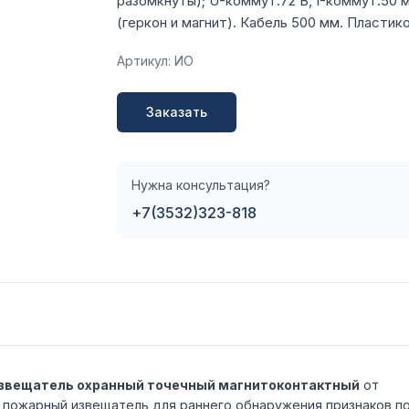
разомкнуты); U-коммут.72 В, I-коммут.50 м
(геркон и магнит). Кабель 500 мм. Пластико
Артикул: ИО
Заказать
Нужна консультация?
+7(3532)323-818
. Извещатель охранный точечный магнитоконтактный
от
 пожарный извещатель для раннего обнаружения признаков п