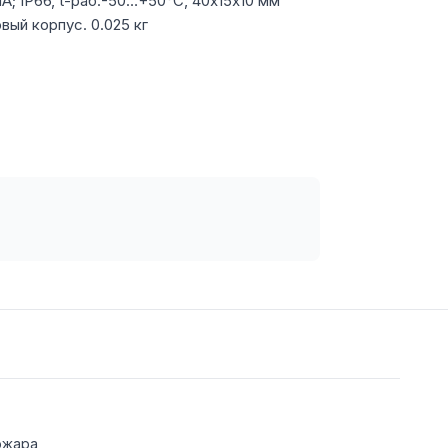
А; IP66, t-раб.-50…+50°С, 40х15х10 мм
вый корпус. 0.025 кг
ожара