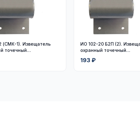
2 (СМК-1). Извещатель
ИО 102-20 Б2П (2). Извещ
й точечный
охранный точечный
оконтактный
магнитоконтактный, кабе
193 ₽
пластмассовом рукаве