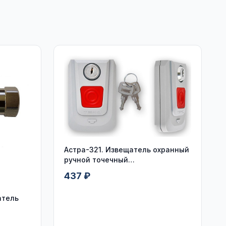
Астра-321. Извещатель охранный
ручной точечный
электроконтактный
437 ₽
атель
ль в