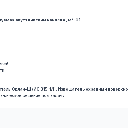
уемая акустическим каналом, м²:
0.1
елей
ти
атель
Орлан-Ш (ИО 315-1/1). Извещатель охранный поверхн
ехническое решение под задачу.