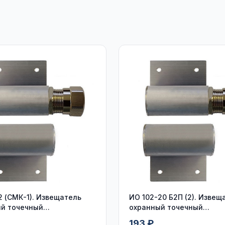
2 (СМК-1). Извещатель
ИО 102-20 Б2П (2). Извещ
й точечный
охранный точечный
оконтактный
магнитоконтактный, кабе
193 ₽