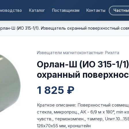
оизводство
Каталог
Поставщикам
Контакты
Частны
рлан-Ш (ИО 315-1/1). Извещатель охранный поверхностный со
Извещатели магнитоконтактные
· Риэлта
Орлан-Ш (ИО 315-1/1
охранный поверхно
1 825 ₽
Краткое описание: Поверхностный совмещ
стекла, микропроц., АК - 6/9 м х 180°, min к
чувств., термокомпен., тампер, Uпит.10…15В
126х70х55 мм, кронштейн