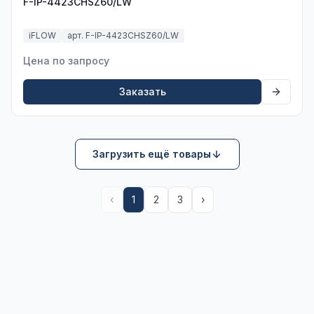
F-IP-4423CHSZ60/LW
iFLOW
арт. F-IP-4423CHSZ60/LW
Цена по запросу
Заказать
Загрузить ещё товары
‹
1
2
3
›