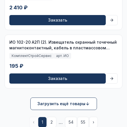
2 410 ₽
Заказать
ИО 102-20 А2П (2). Извещатель охранный точечный
магнитоконтактный, кабель в пластмассовом
рукаве
КомплектСтройСервис
арт. ИО
195 ₽
Заказать
Загрузить ещё товары
…
‹
1
2
54
55
›