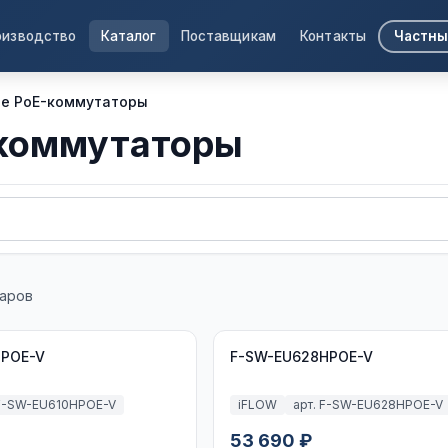
оизводство
Каталог
Поставщикам
Контакты
Частны
е PoE-коммутаторы
коммутаторы
аров
HPOE-V
F-SW-EU628HPOE-V
 F-SW-EU610HPOE-V
iFLOW
арт. F-SW-EU628HPOE-V
53 690 ₽