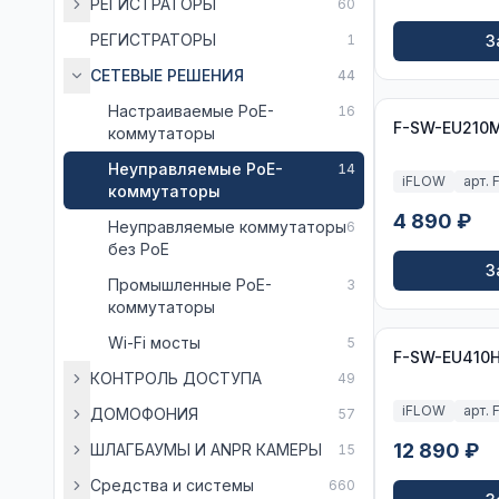
РЕГИСТРАТОРЫ
60
РЕГИСТРАТОРЫ
1
З
СЕТЕВЫЕ РЕШЕНИЯ
44
Настраиваемые PoE-
16
F-SW-EU210
коммутаторы
Неуправляемые PoE-
14
iFLOW
арт.
коммутаторы
4 890 ₽
Неуправляемые коммутаторы
6
без PoE
З
Промышленные PoE-
3
коммутаторы
Wi-Fi мосты
5
F-SW-EU410
КОНТРОЛЬ ДОСТУПА
49
iFLOW
арт.
ДОМОФОНИЯ
57
12 890 ₽
ШЛАГБАУМЫ И ANPR КАМЕРЫ
15
Средства и системы
660