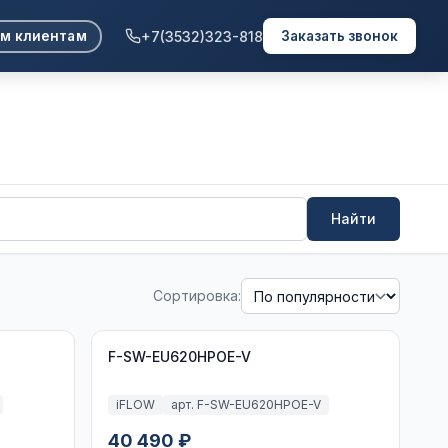
+7(3532)323-818
м клиентам
Заказать звонок
Найти
Сортировка:
F-SW-EU620HPOE-V
iFLOW
арт. F-SW-EU620HPOE-V
40 490 ₽