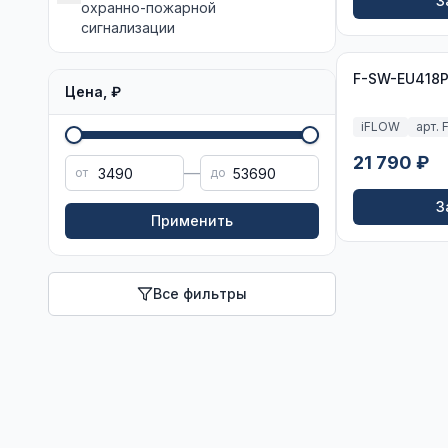
З
охранно-пожарной
сигнализации
F-SW-EU418P
Цена, ₽
iFLOW
арт.
21 790 ₽
—
от
до
З
Применить
Все фильтры