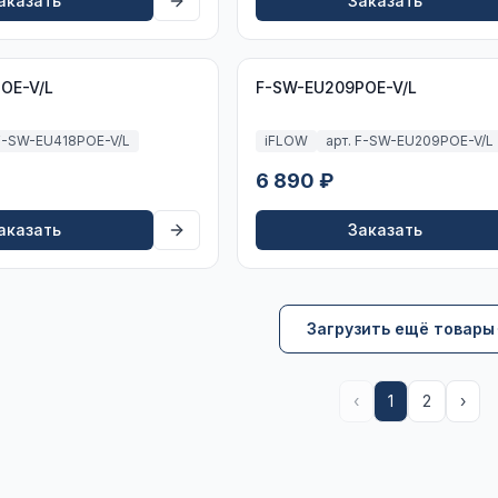
аказать
Заказать
OE-V/L
F-SW-EU209POE-V/L
 F-SW-EU418POE-V/L
iFLOW
арт. F-SW-EU209POE-V/L
6 890 ₽
аказать
Заказать
Загрузить ещё товары
‹
1
2
›