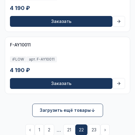
4 190 ₽
Заказать
F-AY10011
iFLOW
арт. F-AY10011
4 190 ₽
Заказать
Загрузить ещё товары
…
‹
1
2
21
22
23
›