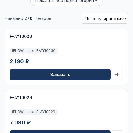
Показать все подкатегории
Найдено
270
товаров
F-AY10030
iFLOW
арт. F-AY10030
2 190 ₽
Заказать
F-AY10029
iFLOW
арт. F-AY10029
7 090 ₽